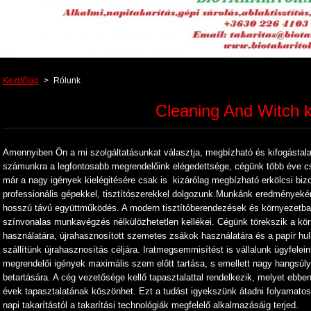
Kezdőlap
>
Rólunk
Cleaning And Witch k
Amennyiben Ön a mi szolgáltatásunkat választja, megbízható és kifogásta
számunkra a legfontosabb megrendelőink elégedettsége, cégünk több éve cs
már a nagy igények kielégitésére csak is kizárólag megbízható erkölcsi bi
professionális gépekkel, tisztítószerekkel dolgozunk.Munkánk eredményeké
hosszú távú együttműködés. A modern tisztítóberendezések és környezetba
színvonalas munkavégzés nélkülözhetetlen kellékei. Cégünk törekszik a kö
használatára, újrahasznosított szemetes zsákok használatára és a papír hul
szállítünk újrahasznosítás céljára. Iratmegsemmisítést is vállalunk ügyfelein
megrendelői igények maximális szem előtt tartása, s emellett nagy hangsúly
betartására. A cég vezetősége kellő tapasztalattal rendelkezik, melyet ebbe
évek tapasztalatának köszönhet. Ezt a tudást igyekszünk átadni folyamato
napi takarítástól a takarítási technológiák megfelelő alkalmazásáig terjed.