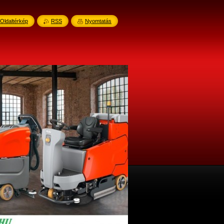
Oldaltérkép
RSS
Nyomtatás