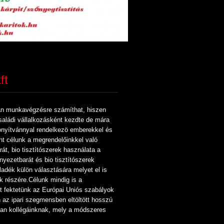
ft
lan munkavégzésre számíthat, hiszen
aládi vállalkozásként kezdte de mára
zonyítvánnyal rendelkezö emberekkel és
nt célunk a megrendelőinkkel való
rát,
bio
tisztítószerek használata a
rnyezetbarát és
bio
tisztítószerek
ladék külön választására melyet el is
k részére.
Célunk mindig is a
t fektetünk az Európai Uniós szabályok
n az ipari szegmensben eltöltött hosszú
san kollégáinknak, mely a módszeres