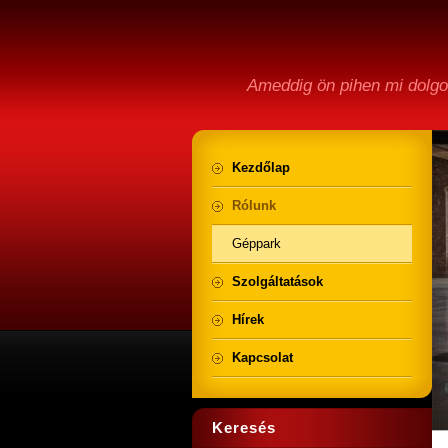
Ameddig ön pihen mi dolg
Kezdőlap
Rólunk
Géppark
Szolgáltatások
Hírek
Kapcsolat
Keresés